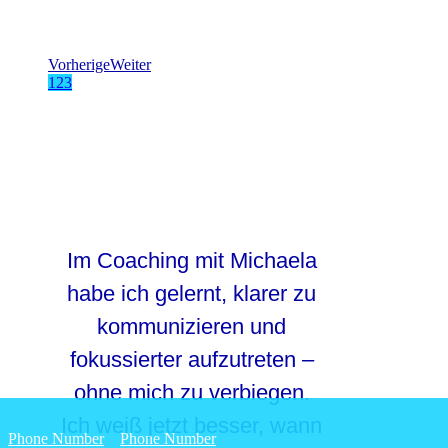
Vorherige
Weiter
1
2
3
Im Coaching mit Michaela
habe ich gelernt, klarer zu
kommunizieren und
fokussierter aufzutreten –
ohne mich zu verbiegen.
Ich weiß jetzt besser, wann
Phone Number
Phone Number