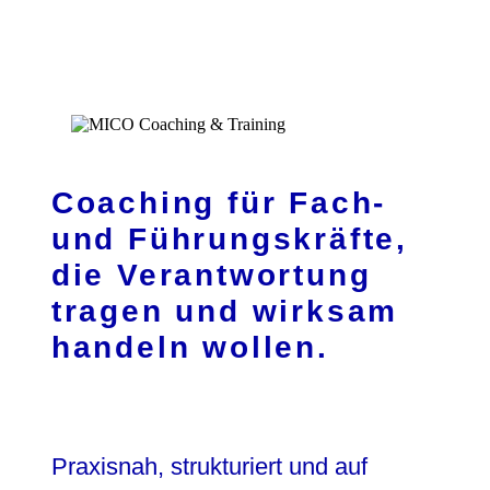
ZIELE
COACHINGBAUSTEINE
ÜBER MICH
KOSTENLOSES
Coaching für Fach-
ERSTGESPRÄCH VEREINBAREN
und Führungskräfte,
KONTAKT
die Verantwortung
IMPRESSUM
tragen und wirksam
DATENSCHUTZ
handeln wollen.
ZIELE
COACHINGBAUSTEINE
ÜBER MICH
KOSTENLOSES
Praxisnah, strukturiert und auf
ERSTGESPRÄCH VEREINBAREN