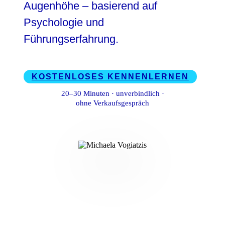
Augenhöhe – basierend auf
KONTAKT
Psychologie und
IMPRESSUM
Führungserfahrung.
DATENSCHUTZ
KOSTENLOSES KENNENLERNEN
20–30 Minuten · unverbindlich ·
ohne Verkaufsgespräch