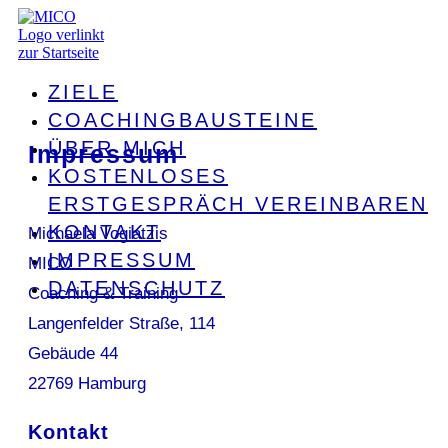
ZIELE
COACHINGBAUSTEINE
ÜBER MICH
Impressum
KOSTENLOSES
ERSTGESPRÄCH VEREINBAREN
KONTAKT
Michaela Vogiatzis
IMPRESSUM
MICO
DATENSCHUTZ
Coaching & Training
Langenfelder Straße, 114
Gebäude 44
22769 Hamburg
Kontakt